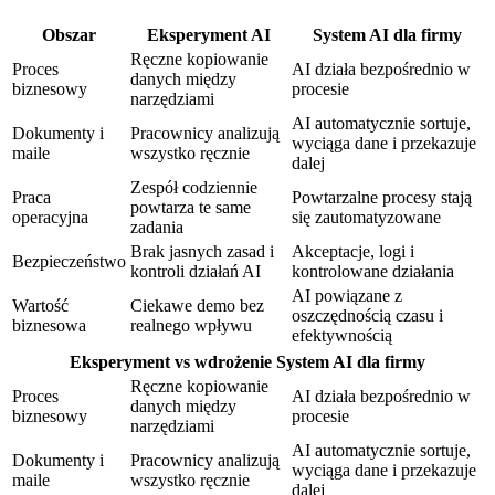
Obszar
Eksperyment AI
System AI dla firmy
Ręczne kopiowanie
Proces
AI działa bezpośrednio w
danych między
biznesowy
procesie
narzędziami
AI automatycznie sortuje,
Dokumenty i
Pracownicy analizują
wyciąga dane i przekazuje
maile
wszystko ręcznie
dalej
Zespół codziennie
Praca
Powtarzalne procesy stają
powtarza te same
operacyjna
się zautomatyzowane
zadania
Brak jasnych zasad i
Akceptacje, logi i
Bezpieczeństwo
kontroli działań AI
kontrolowane działania
AI powiązane z
Wartość
Ciekawe demo bez
oszczędnością czasu i
biznesowa
realnego wpływu
efektywnością
Eksperyment vs wdrożenie
System AI dla firmy
Ręczne kopiowanie
Proces
AI działa bezpośrednio w
danych między
biznesowy
procesie
narzędziami
AI automatycznie sortuje,
Dokumenty i
Pracownicy analizują
wyciąga dane i przekazuje
maile
wszystko ręcznie
dalej