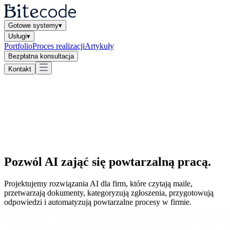
Gotowe systemy
▾
Usługi
▾
Portfolio
Proces realizacji
Artykuły
Bezpłatna konsultacja
Kontakt
Pozwól AI
zająć się powtarzalną pracą
.
Projektujemy rozwiązania AI dla firm, które czytają maile,
przetwarzają dokumenty, kategoryzują zgłoszenia, przygotowują
odpowiedzi i automatyzują powtarzalne procesy w firmie.