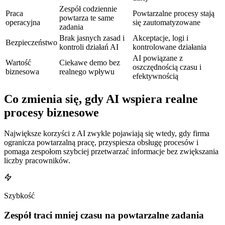
Zespół codziennie
Praca
Powtarzalne procesy stają
powtarza te same
operacyjna
się zautomatyzowane
zadania
Brak jasnych zasad i
Akceptacje, logi i
Bezpieczeństwo
kontroli działań AI
kontrolowane działania
AI powiązane z
Wartość
Ciekawe demo bez
oszczędnością czasu i
biznesowa
realnego wpływu
efektywnością
Co zmienia się, gdy AI wspiera
realne
procesy biznesowe
Największe korzyści z AI zwykle pojawiają się wtedy, gdy firma
ogranicza powtarzalną pracę, przyspiesza obsługę procesów i
pomaga zespołom szybciej przetwarzać informacje bez zwiększania
liczby pracowników.
Szybkość
Zespół traci
mniej czasu
na powtarzalne zadania