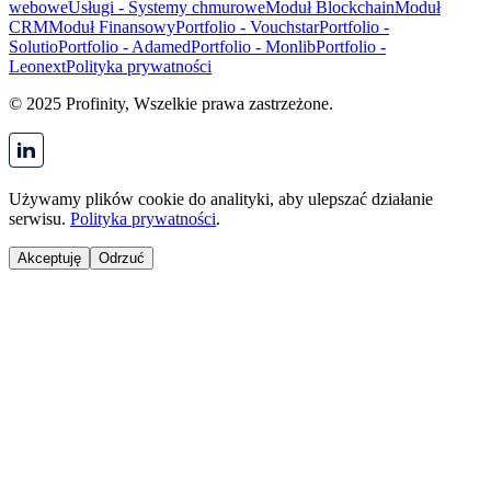
webowe
Usługi - Systemy chmurowe
Moduł Blockchain
Moduł
CRM
Moduł Finansowy
Portfolio - Vouchstar
Portfolio -
Solutio
Portfolio - Adamed
Portfolio - Monlib
Portfolio -
Leonext
Polityka prywatności
© 2025 Profinity, Wszelkie prawa zastrzeżone.
Używamy plików cookie do analityki, aby ulepszać działanie
serwisu.
Polityka prywatności
.
Akceptuję
Odrzuć