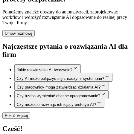
Pomożemy znaleźć obszary do automatyzacji, zaprojektować
workflow i wdrożyć rozwiązanie AI dopasowane do realnej pracy
Twojej firmy.
Umów rozmowę
Najczęstsze pytania o rozwiązania AI dla
firm
Jakie rozwiązania AI tworzycie?
Budujemy systemy AI do obsługi dokumentów, maili,
Czy AI może połączyć się z naszymi systemami?
automatyzacji procesów, workflow operacyjnych,
Tak. Integrujemy AI z CRM-ami, ERP-ami, skrzynkami
raportowania, asystentów AI, wsparcia CRM i powtarzalnych
Czy pracownicy mogą zatwierdzać działania AI?
mailowymi, dokumentami, API, bazami danych i
zadań biznesowych.
Tak. Możemy wdrożyć etapy akceptacji, progi pewności,
wewnętrznymi systemami firmy.
Czy trzeba wymieniać obecne oprogramowanie?
ścieżki eskalacji i system uprawnień przed wykonaniem
Najczęściej nie. W wielu przypadkach AI działa najlepiej
działań.
Czy możecie rozwinąć istniejący prototyp AI?
wtedy, gdy integruje się z systemami, których zespół już
Tak. Możemy zamienić pojedyncze prompty lub eksperyment
używa.
AI w stabilny workflow połączony z realnymi systemami i
Pokaż więcej
procesami biznesowymi.
Cześć!